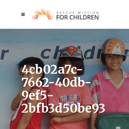
4cb02a7c-
7662-40db-
9ef5-
2bfb3d50be93